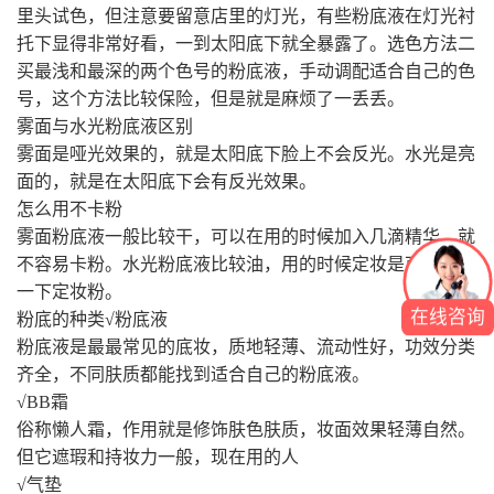
里头试色，但注意要留意店里的灯光，有些粉底液在灯光衬
托下显得非常好看，一到太阳底下就全暴露了。选色方法二
买最浅和最深的两个色号的粉底液，手动调配适合自己的色
号，这个方法比较保险，但是就是麻烦了一丢丢。
雾面与水光粉底液区别
雾面是哑光效果的，就是太阳底下脸上不会反光。水光是亮
面的，就是在太阳底下会有反光效果。
怎么用不卡粉
雾面粉底液一般比较干，可以在用的时候加入几滴精华，就
不容易卡粉。水光粉底液比较油，用的时候定妆是可以多压
一下定妆粉。
在线咨询
粉底的种类√粉底液
粉底液是最最常见的底妆，质地轻薄、流动性好，功效分类
齐全，不同肤质都能找到适合自己的粉底液。
√BB霜
俗称懒人霜，作用就是修饰肤色肤质，妆面效果轻薄自然。
但它遮瑕和持妆力一般，现在用的人
√气垫